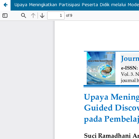
Upaya Meningkatkan Partisipasi Peserta Didik melalui Mod