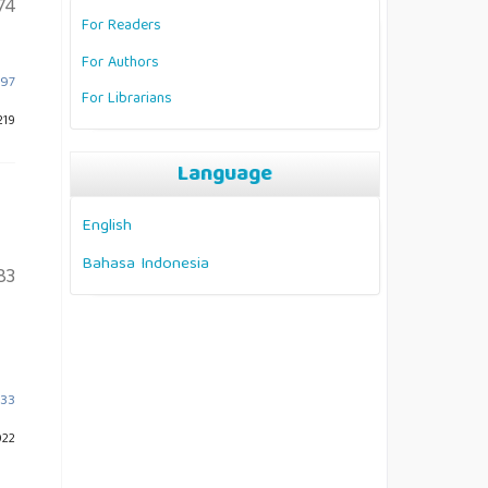
74
For Readers
For Authors
b97
For Librarians
219
Language
English
Bahasa Indonesia
83
t33
022