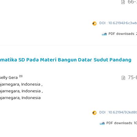
66-
DOI : 10.62194/r6c3w
PDF downloads: 
tematika SD Pada Materi Bangun Datar Sudut Pandang
75-
(3)
Gelly Gera
jarnegara, Indonesia ,
jarnegara, Indonesia ,
njarnegara, Indonesia
DOI : 10.62194/92kd8
PDF downloads: 1