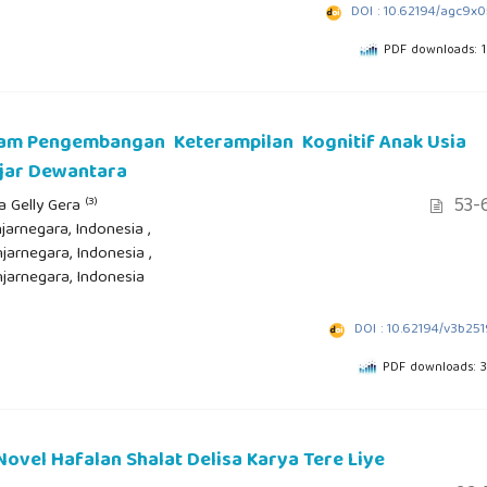
DOI : 10.62194/agc9x
PDF downloads: 
alam Pengembangan Keterampilan Kognitif Anak Usia
ajar Dewantara
53-
(3)
ga Gelly Gera
jarnegara, Indonesia ,
jarnegara, Indonesia ,
njarnegara, Indonesia
DOI : 10.62194/v3b25
PDF downloads: 
Novel Hafalan Shalat Delisa Karya Tere Liye