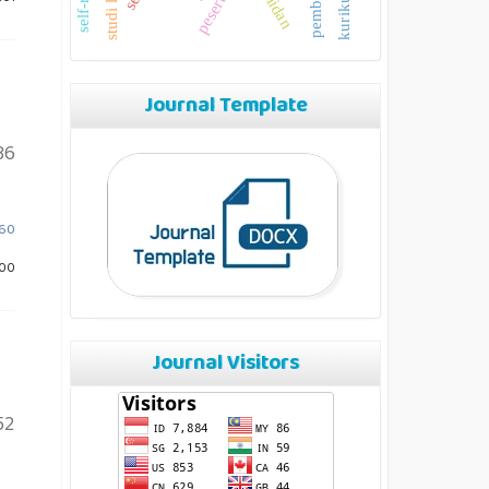
Journal Template
36
b60
200
Journal Visitors
52