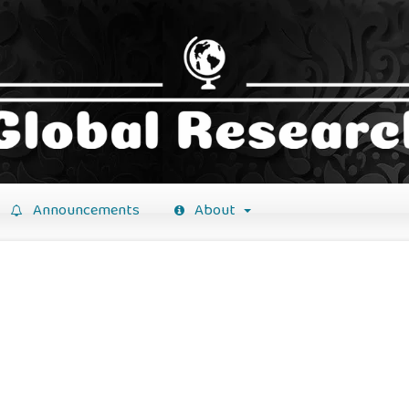
Announcements
About