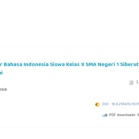
r Bahasa Indonesia Siswa Kelas X SMA Negeri 1 Siberut
i
1
esia
DOI : 10.62194/5r357
PDF downloads: 