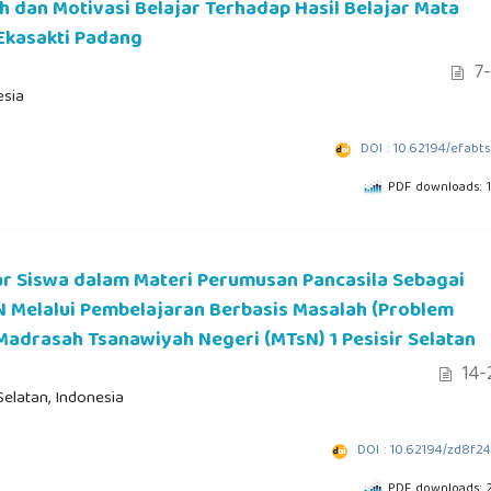
ah dan Motivasi Belajar Terhadap Hasil Belajar Mata
Ekasakti Padang
7-
esia
DOI : 10.62194/efabt
PDF downloads: 
r Siswa dalam Materi Perumusan Pancasila Sebagai
 Melalui Pembelajaran Berbasis Masalah (Problem
Madrasah Tsanawiyah Negeri (MTsN) 1 Pesisir Selatan
14-
Selatan, Indonesia
DOI : 10.62194/zd8f2
PDF downloads: 