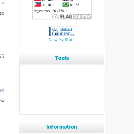
059
160
View My Stats
65
Tools
190
330
Information