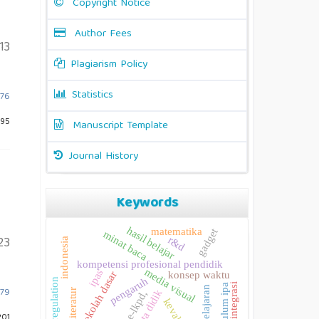
Copyright Notice
Author Fees
13
Plagiarism Policy
Statistics
s76
195
Manuscript Template
Journal History
Keywords
hasil belajar
matematika
gadget
minat baca
23
r&d
indonesia
kompetensi profesional pendidik
media visual
ipas
konsep waktu
sekolah dasar
pengaruh
self-regulation
integrasi
kurikulum ipa
pembelajaran
479
studi literatur
peserta didik
e-lkpd,
kevalidan
201