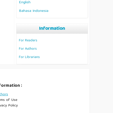
English
Bahasa Indonesia
Information
For Readers
For Authors
For Librarians
formation :
thors
rms of Use
vacy Policy