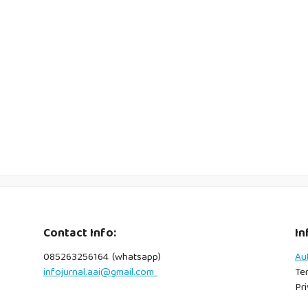
Contact Info:
In
085263256164 (whatsapp)
Au
infojurnal.aai@gmail.com
Te
Pri