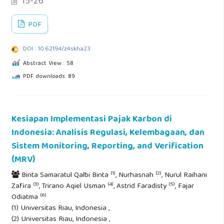
15-26
PDF
DOI : 10.62194/z4skha23
Abstract View : 58
PDF downloads: 89
Kesiapan Implementasi Pajak Karbon di
Indonesia: Analisis Regulasi, Kelembagaan, dan
Sistem Monitoring, Reporting, and Verification
(MRV)
(1)
(2)
Binta Samaratul Qalbi Binta
, Nurhasnah
, Nurul Raihani
(3)
(4)
(5)
Zafira
, Trirano Aqiel Usman
, Astrid Faradisty
, Fajar
(6)
Odiatma
(1) Universitas Riau, Indonesia ,
(2) Universitas Riau, Indonesia ,