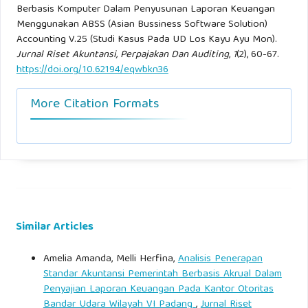
Berbasis Komputer Dalam Penyusunan Laporan Keuangan
Menggunakan ABSS (Asian Bussiness Software Solution)
Weygandt, J. J., Kieso, D. E., Kimmel, P. D., Trenholm, B.,
Accounting V.25 (Studi Kasus Pada UD Los Kayu Ayu Mon).
Warren, V., & Novak, L. (2019). Accounting Principles,
Jurnal Riset Akuntansi, Perpajakan Dan Auditing
,
1
(2), 60-67.
https://doi.org/10.62194/eqwbkn36
Volume 2. John Wiley & Sons. Dalam J. J. Weygandt, D. E.
Kieso, P. D. Kimmel, B. Trenholm, V. Warren, & L. Novak,
More Citation Formats
Accounting Principles, Volume 2. John Wiley & Sons.
Windari, C., Supriyana, A., & Rahmawati, M. (2021, April 1).
Implementasi Sistem Informasi Akuntansi Pada Wijaya
Service Menggunakan MYOB Accounting Plus V.18 ED.
Artikel Ilmiah Sistem Informasi Akuntansi, I, 29-
Similar Articles
Zamzani, F., Nusa, N. D., & Faiz, I. A. (2021). Sistem
Infrormasi Akuntansi.
Amelia Amanda, Melli Herfina,
Analisis Penerapan
Standar Akuntansi Pemerintah Berbasis Akrual Dalam
Penyajian Laporan Keuangan Pada Kantor Otoritas
Bandar Udara Wilayah VI Padang
,
Jurnal Riset