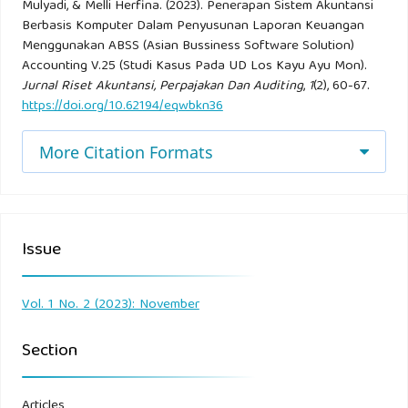
Mulyadi, & Melli Herfina. (2023). Penerapan Sistem Akuntansi
Prima, A. P., & Putri, A. D. (2020). Analisis Implementasi
Berbasis Komputer Dalam Penyusunan Laporan Keuangan
Menggunakan ABSS (Asian Bussiness Software Solution)
Sistem Informasi Akuntansi Dengan Menggunakan
Accounting V.25 (Studi Kasus Pada UD Los Kayu Ayu Mon).
Accounting Software Pada PT Bisnis Teknologi Manajemen.
Jurnal Riset Akuntansi, Perpajakan Dan Auditing
,
1
(2), 60-67.
Computer Based Information Systeml (CBIS) Journal2020.
https://doi.org/10.62194/eqwbkn36
Putri, S. Y., & Yanti, N. S. (2019). Praktikum Komputer
More Citation Formats
Akuntansi Menggunakan ABSS Accounting V25.
Riyadi, S., & Apriana, V. (2019). Penerapan Aplikasi MYOB
Untuk Pengolahan Data Akuntansi Studi Kasus: PT.
Issue
Quantum Electricindo Lestari. Mantik Panusa, 55.
Vol. 1 No. 2 (2023): November
Safitri, A. S., Azari, C., & Kusuma, Y. B. (2020). Penerapan
Akuntansi Keuangan Berbasis Komputer Apolikasi Mind
Section
Your Own Bussiness (MYOB) Pada Usaha Mikro Yudi
Motor Surabaya. Jurnal Aplikasi Administrasi Vol. 23 No. 1
Articles