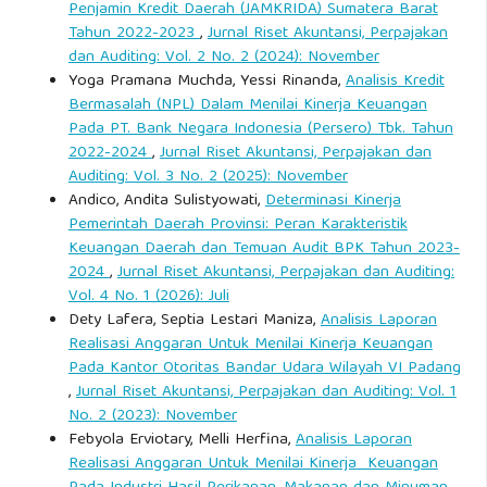
Penjamin Kredit Daerah (JAMKRIDA) Sumatera Barat
Tahun 2022-2023
,
Jurnal Riset Akuntansi, Perpajakan
dan Auditing: Vol. 2 No. 2 (2024): November
Yoga Pramana Muchda, Yessi Rinanda,
Analisis Kredit
Bermasalah (NPL) Dalam Menilai Kinerja Keuangan
Pada PT. Bank Negara Indonesia (Persero) Tbk. Tahun
2022-2024
,
Jurnal Riset Akuntansi, Perpajakan dan
Auditing: Vol. 3 No. 2 (2025): November
Andico, Andita Sulistyowati,
Determinasi Kinerja
Pemerintah Daerah Provinsi: Peran Karakteristik
Keuangan Daerah dan Temuan Audit BPK Tahun 2023-
2024
,
Jurnal Riset Akuntansi, Perpajakan dan Auditing:
Vol. 4 No. 1 (2026): Juli
Dety Lafera, Septia Lestari Maniza,
Analisis Laporan
Realisasi Anggaran Untuk Menilai Kinerja Keuangan
Pada Kantor Otoritas Bandar Udara Wilayah VI Padang
,
Jurnal Riset Akuntansi, Perpajakan dan Auditing: Vol. 1
No. 2 (2023): November
Febyola Erviotary, Melli Herfina,
Analisis Laporan
Realisasi Anggaran Untuk Menilai Kinerja Keuangan