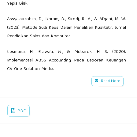
Yapis Biak.
Assyakurrohim, D., Ikhram, D., Sirodj, R. A., & Afgani, M. W.
(2023). Metode Sudi Kaus Dalam Penelitian Kualitatif. Jurnal
Pendidikan Sains dan Komputer.
Lesmana, H., Erawati, W., & Mubarok, H. S. (2020).
Implementasi ABSS Accounting Pada Laporan Keuangan
CV One Solution Media.
Read More
Istiyana, N. A., Nurniah, Natsir, S., & Sabang, I. (2018).
Penyususnan LaporanKeuangan Forum Komunikasi
Masyarakat Islam Sekawasan BTP (Fokus- Islam BTP)
Menggunakan MYOB-Accounting. 116-121.
PDF
Miharja, K., & Wulandari, n. (2021, April). Perbandingan
Penyusunan Laporan Keuangan Manual dengan Software