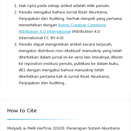
Perkmbangan Anak Usia Dini. Jurnal Pendidkan Anak.
Hak cipta pada setiap artikel adalah milik penulis.
Penulis mengakui bahwa Jurnal Riset Akuntansi,
Perpajakan dan Auditing berhak menjadi yang pertama
Umami, F. N. (2021). Penerapan Komputer Akuntansi
menerbitkan dengan
lisensi Creative Commons
(MYOB) Pada UMKM Bakpia Ahmad's Family di Kabupaten
Attribution 4.0 International
(Attribution 4.0
Trenggalek. Prosiding National Seminar on Accounting
International CC BY 4.0).
Finance and Economies (NSAFE), I No 11, 23-35.
Penulis dapat mengirimkan artikel secara terpisah,
mengatur distribusi non-eksklusif manuskrip yang telah
diterbitkan dalam jurnal ini ke versi lain (misalnya, dikirim
Wahyuni, D., & Rabitah. (2019, Agustus 3). Pengolahan Data
ke repositori institusi penulis, publikasi ke dalam buku,
Akuntasi Menggunakan Software Accounting MYOB Versi
dll.), dengan mengakui bahwa manuskrip telah
18 Pada PT. Sumber Usaha Rizkila Medan. Prosiding
diterbitkan pertama kali di Jurnal Riset Akuntansi,
Seminar Nasional Teknologi Informasi Komputer dan Sains
Perpajakan dan Auditing .
2019, 149-154. Diambil kembali dari
http://sintaks.kitamenulis.id/index.php/Sintaks
How to Cite
Wardoyo, D. U., Sinaga, S. T., & Mawarni, A. (2023).
Kerangka Konseptual Dalam Akuntansi. Jurnal Ilmiah Multi
Mulyadi, & Melli Herfina. (2023). Penerapan Sistem Akuntansi
Disiplin Indonesia.