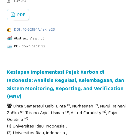
15-26
PDF
DOI : 10.62194/z4skha23
Abstract View : 66
PDF downloads: 92
Kesiapan Implementasi Pajak Karbon di
Indonesia: Analisis Regulasi, Kelembagaan, dan
Sistem Monitoring, Reporting, and Verification
(MRV)
(1)
(2)
Binta Samaratul Qalbi Binta
, Nurhasnah
, Nurul Raihani
(3)
(4)
(5)
Zafira
, Trirano Aqiel Usman
, Astrid Faradisty
, Fajar
(6)
Odiatma
(1) Universitas Riau, Indonesia ,
(2) Universitas Riau, Indonesia ,