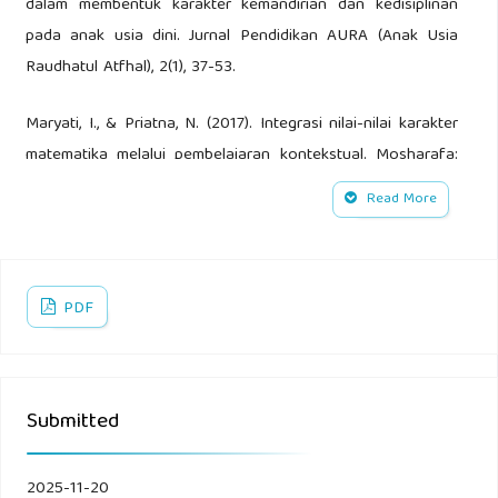
dalam membentuk karakter kemandirian dan kedisiplinan
pada anak usia dini. Jurnal Pendidikan AURA (Anak Usia
Raudhatul Atfhal), 2(1), 37-53.
Maryati, I., & Priatna, N. (2017). Integrasi nilai-nilai karakter
matematika melalui pembelajaran kontekstual. Mosharafa:
Jurnal Pendidikan Matematika, 6(3), 333-344.
Read More
Rachmandani, R. W., Munawar, M., & Luthfy, P. A. (2025).
Peran Guru Dalam Pelaksanaan Pembelajaran Berbasis
STEAM Pada Pendidikan Anak Usia Dini. Jurnal Smart Paud,
PDF
8(1), 51-64.
Rachmandani, Riski Wulan, Muniroh Munawar, and Perdana
Submitted
Afif Luthfy. "Peran Guru Dalam Pelaksanaan Pembelajaran
Berbasis STEAM Pada Pendidikan Anak Usia Dini." Jurnal
Smart Paud 8.1 (2025): 51-64.
2025-11-20