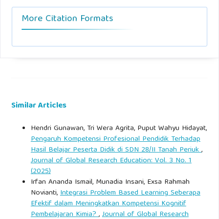
Terhadap Kemampuan Numerasi Anak Usia Dini." Jurnal
More Citation Formats
Pendidikan, Sains, Geologi, dan Geofisika (GeoScienceEd
Journal) 6.1 (2025): 475-481.
Similar Articles
Hendri Gunawan, Tri Wera Agrita, Puput Wahyu Hidayat,
Pengaruh Kompetensi Profesional Pendidik Terhadap
Hasil Belajar Peserta Didik di SDN 28/II Tanah Periuk
,
Journal of Global Research Education: Vol. 3 No. 1
(2025)
Irfan Ananda Ismail, Munadia Insani, Exsa Rahmah
Novianti,
Integrasi Problem Based Learning Seberapa
Efektif dalam Meningkatkan Kompetensi Kognitif
Pembelajaran Kimia?
,
Journal of Global Research