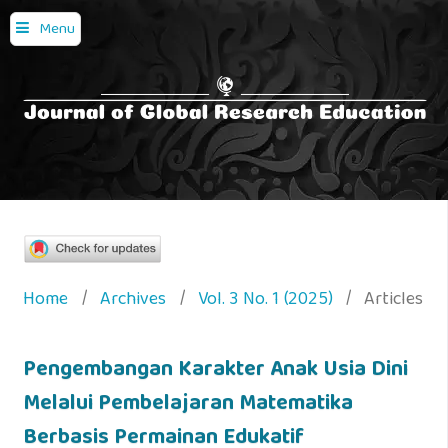
Menu
Home
/
Archives
/
Vol. 3 No. 1 (2025)
/
Articles
Pengembangan Karakter Anak Usia Dini
Melalui Pembelajaran Matematika
Berbasis Permainan Edukatif