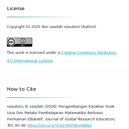
TK Pertiwi 45 Kalisegoro Semarang. Cokroaminoto Journal
License
of Primary Education, 2025, 8.3: 1150-1161.
YUNINGSIH, Elis; JULAEHA, Siti; RAWIN, Badilah Bin. UTE
Copyright (c) 2025 Nur saadah nasution (Author)
(ular tangga edukatif): Permainan edukatif matematika
berbasis kearifan lokal sebagai upaya menciptakan
penunjang pembelajaran yang menyenangkan dalam
This work is licensed under a
Creative Commons Attribution
menghadapi revolusi industri 4.0. Jurnal Didactical
4.0 International License
.
Mathematics, 2019, 1: 36-41.
HASANAH, Uswatun, et al. Menganalisis perkembangan
How to Cite
media pembelajaran matematika terhadap hasil belajar
berbasis game. Indonesian Journal of Intellectual
Publication, 2021, 1.3: 204-211.
nasution, N. saadah. (2026). Pengembangan Karakter Anak
Usia Dini Melalui Pembelajaran Matematika Berbasis
Adawiyah, Baiq Rabiatul, et al. "Pengembangan Media
Permainan Edukatif.
Journal of Global Research Education
,
3
(1), 30-38.
https://doi.org/10.62194/08nm8863
Pembelajaran Berbasis Game Interaktif Math Playground