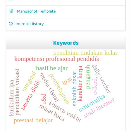
Manuscript Template
Journal History
Keywords
penelitian tindakan kelas
kompetensi profesional pendidik
daily worker
hasil belajar
pengaruh
karakter kerja
pendidikan vokasi
integrasi
sekolah dasar
media visual
pembelajaran
ipas
e-lkpd,
peserta didik
kurikulum ipa
matematika
r&d
studi literatur
konsep waktu
minat baca
prestasi belajar