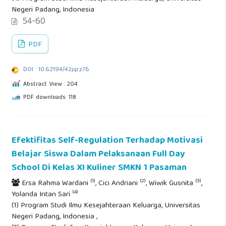
Negeri Padang, Indonesia
54-60
PDF
DOI : 10.62194/42jqrz76
Abstract View : 204
PDF downloads: 118
Efektifitas Self-Regulation Terhadap Motivasi
Belajar Siswa Dalam Pelaksanaan Full Day
School Di Kelas XI Kuliner SMKN 1 Pasaman
(1)
(2)
(3)
Ersa Rahma Wardani
, Cici Andriani
, Wiwik Gusnita
,
(4)
Yolanda Intan Sari
(1) Program Studi Ilmu Kesejahteraan Keluarga, Universitas
Negeri Padang, Indonesia ,