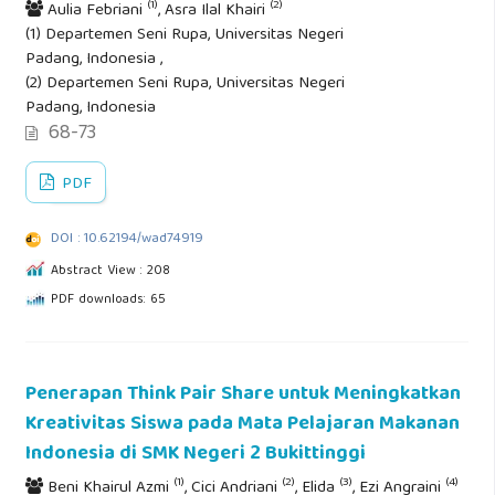
(1)
(2)
Aulia Febriani
, Asra Ilal Khairi
(1) Departemen Seni Rupa, Universitas Negeri
Padang, Indonesia ,
(2) Departemen Seni Rupa, Universitas Negeri
Padang, Indonesia
68-73
PDF
DOI : 10.62194/wad74919
Abstract View : 208
PDF downloads: 65
Penerapan Think Pair Share untuk Meningkatkan
Kreativitas Siswa pada Mata Pelajaran Makanan
Indonesia di SMK Negeri 2 Bukittinggi
(1)
(2)
(3)
(4)
Beni Khairul Azmi
, Cici Andriani
, Elida
, Ezi Angraini