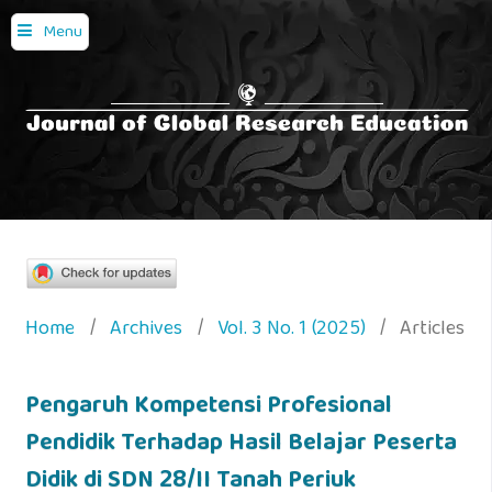
Menu
Home
/
Archives
/
Vol. 3 No. 1 (2025)
/
Articles
Pengaruh Kompetensi Profesional
Pendidik Terhadap Hasil Belajar Peserta
Didik di SDN 28/II Tanah Periuk