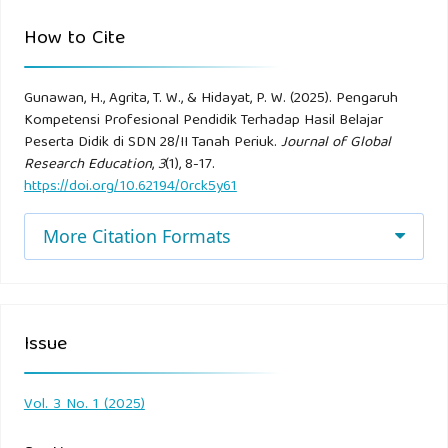
Meningkatkan Hasil Belajar Peserta Didik”. Jurnal
How to Cite
Pendidikan Sang Surya, 10(01, 222-234.
Ikhsan, M., Syahruddin, Rosdiana, & Fatahullah, M. F. (2022).
Gunawan, H., Agrita, T. W., & Hidayat, P. W. (2025). Pengaruh
Kompetensi Profesional Pendidik Terhadap Hasil Belajar
“Pengaruh Kompetensi Profesional Guru terhadap Hasil
Peserta Didik di SDN 28/II Tanah Periuk.
Journal of Global
Belajar Peserta Didik Kelas
Research Education
,
3
(1), 8-17.
https://doi.org/10.62194/0rck5y61
V di MIN Nagekeo”. JIPMI: Jurnal Ilmiah Madrasah
Ibtidaiyah, 04(1), 27–33.
More Citation Formats
Ilyas. (2022). “Strategi Peningkatan Kompetensi Profesional
Guru. Jurnal Inovasi, Evaluasi, dan Pengembangan
Pembelajaran”. Jurnal Pendidikan 2 (1), 34-40.
Issue
Karina, D. (2023). “Peningkatan Prestasi Belajar Bahasa
Vol. 3 No. 1 (2025)
Indonesia Pada Materi Puisi Melalui Model Pembelajaran
Picture And Picture Di Kelas II SD Negeri 08 Sungai Raya”.