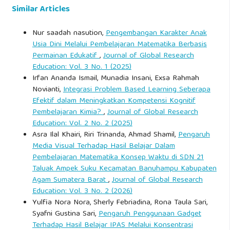
siswa. Jurnal Yudistira: Publikasi Riset Ilmu Pendidikan Dan
Similar Articles
Bahasa, 2(4), 24-38.
Nur saadah nasution,
Pengembangan Karakter Anak
Utami, I. H., & Hasanah, A. (2019). Kompetensi Profesional
Usia Dini Melalui Pembelajaran Matematika Berbasis
Permainan Edukatif
,
Journal of Global Research
Guru dalam Penerapan Pembelajaran Tematik di SD Negeri
Education: Vol. 3 No. 1 (2025)
Maguwoharjo 1 Yogyakarta. Jurnal Pendidikan.
Irfan Ananda Ismail, Munadia Insani, Exsa Rahmah
Novianti,
Integrasi Problem Based Learning Seberapa
Widiana, E. (2024). Pengaruh Kompetensi Profesional Guru
Efektif dalam Meningkatkan Kompetensi Kognitif
Pembelajaran Kimia?
,
Journal of Global Research
Pendidikan Agama Islam Terhadap Hasil Belajar Siswa SD
Education: Vol. 2 No. 2 (2025)
Negeri 3 Totokaton.
Asra Ilal Khairi, Riri Trinanda, Ahmad Shamil,
Pengaruh
http://repository.metrouniv.ac.id/id/eprint/9816/
.
Media Visual Terhadap Hasil Belajar Dalam
Pembelajaran Matematika Konsep Waktu di SDN 21
Yuni Mariano Manik. (2019). Meningkatkan Mutu
Taluak Ampek Suku Kecamatan Banuhampu Kabupaten
Agam Sumatera Barat
,
Journal of Global Research
Pembelajaran Melalui Kompetensi Profesional guru di SD
Education: Vol. 3 No. 2 (2026)
030425 Simerpara Kabupaten P Bharat. Jurnal Akuntasi
Yulfia Nora Nora, Sherly Febriadina, Rona Taula Sari,
Dan Pembelajaran, Vol. 8 No. 3.
Syafni Gustina Sari,
Pengaruh Penggunaan Gadget
Terhadap Hasil Belajar IPAS Melalui Konsentrasi