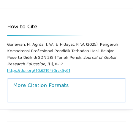
Sukahar, K., Ernawati, E., Ode, R., & Khamin Sukahar, K.
(2023). Pengaruh Kompetensi Profesional Guru Terhadap
How to Cite
Hasil Belajar Matematika Kelas Iv Di Sd Inpres 5 Bomberay.
UNES Journal of Education Scienties, 7(May), 14–30.
Gunawan, H., Agrita, T. W., & Hidayat, P. W. (2025). Pengaruh
https://ojs.ekasakti.org/index.php/UJES
Kompetensi Profesional Pendidik Terhadap Hasil Belajar
Peserta Didik di SDN 28/II Tanah Periuk.
Journal of Global
Syarifah Normawati. (2019). Kompetensi Profesional
Research Education
,
3
(1), 8-17.
https://doi.org/10.62194/0rck5y61
Pendidik. Jurnal Pendidikan.
More Citation Formats
Tannady. (2017). Manajemen Personalia dan Sumber Daya
Manusia, Yogyakarta: BPFE.
Ulfa, S. W., Nasution, A. S., Hasibuan, A. K., Natasya, A.,
Budiman, B., Azmi, K., & Nasution, M. (2024). Pengaruh
model pembelajaran berbasis proyek terhadap kreativitas