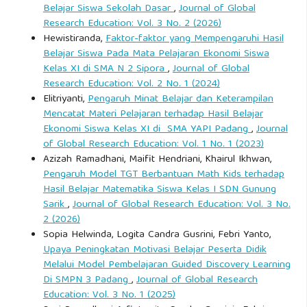
Yuswardi. (2021). Analisis Faktor-Faktor Yang
Belajar Siswa Sekolah Dasar
,
Journal of Global
Research Education: Vol. 3 No. 2 (2026)
Mempengaruhi Kompetensi Profesional Guru Di Perguruan
Hewistiranda,
Faktor-faktor yang Mempengaruhi Hasil
Tamansiswa pematang siantar. Jurnal Pendidikan, Sejarah,
Belajar Siswa Pada Mata Pelajaran Ekonomi Siswa
Dan Ilmu-Ilmu Sosial, Vol. 5, Issue 2.
Kelas XI di SMA N 2 Sipora
,
Journal of Global
Research Education: Vol. 2 No. 1 (2024)
Elitriyanti,
Pengaruh Minat Belajar dan Keterampilan
Mencatat Materi Pelajaran terhadap Hasil Belajar
Ekonomi Siswa Kelas XI di SMA YAPI Padang
,
Journal
of Global Research Education: Vol. 1 No. 1 (2023)
Azizah Ramadhani, Maifit Hendriani, Khairul Ikhwan,
Pengaruh Model TGT Berbantuan Math Kids terhadap
Hasil Belajar Matematika Siswa Kelas I SDN Gunung
Sarik
,
Journal of Global Research Education: Vol. 3 No.
2 (2026)
Sopia Helwinda, Logita Candra Gusrini, Febri Yanto,
Upaya Peningkatan Motivasi Belajar Peserta Didik
Melalui Model Pembelajaran Guided Discovery Learning
Di SMPN 3 Padang
,
Journal of Global Research
Education: Vol. 3 No. 1 (2025)