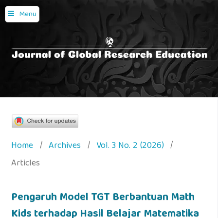
Menu
Home
/
Archives
/
Vol. 3 No. 2 (2026)
/
Articles
Pengaruh Model TGT Berbantuan Math
Kids terhadap Hasil Belajar Matematika