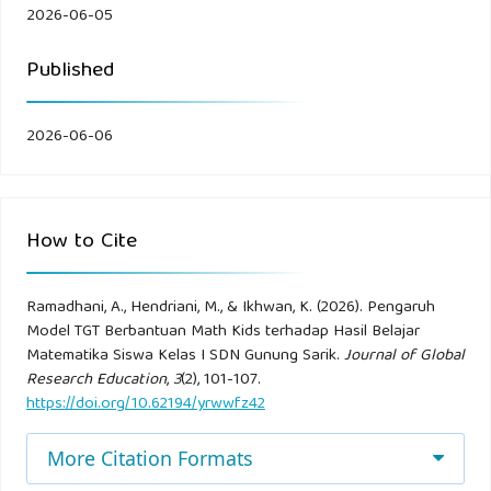
2026-06-05
Kurniasih, I., & Sani, B. (2015). Ragam Pengembangan Model
Published
Pembelajaran. Jakarta: Kata Pena.
Permendiknas. (2023). Standar Isi untuk Satuan Pendidikan
2026-06-06
Dasar dan Menengah. Jakarta, Indonesia: Sekretariat
Negara.
How to Cite
Rifqi, M. (2022). Pengaruh Penerapan Strategi Pembelajaran
Cooperative Learning Model Team Game Tournament (TGT)
Ramadhani, A., Hendriani, M., & Ikhwan, K. (2026). Pengaruh
untuk Meningkatkan Keaktifan Peserta Didik. Jurnal
Model TGT Berbantuan Math Kids terhadap Hasil Belajar
Pendidikan dan Pembelajaran, 7(1).
Matematika Siswa Kelas I SDN Gunung Sarik.
Journal of Global
doi:
https://doi.org/10.32585/edudikara.v7i1.271
Research Education
,
3
(2), 101-107.
https://doi.org/10.62194/yrwwfz42
Rusman. (2022). Model-Model Pembelajaran:
More Citation Formats
Mengembangkan Profesionalisme Guru. Jakarta: Rajawali