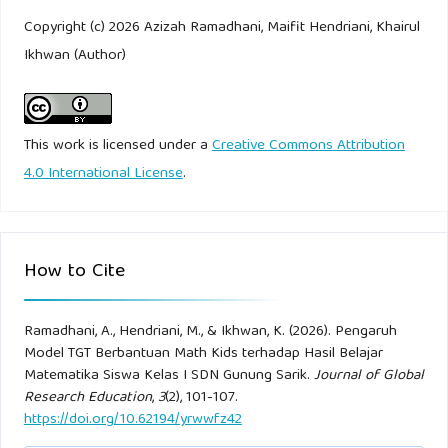
Copyright (c) 2026 Azizah Ramadhani, Maifit Hendriani, Khairul
Uno, H. (2012). Teori motivasi dan pengukurannya. Jakarta:
Ikhwan (Author)
Bumi Aksara.
This work is licensed under a
Creative Commons Attribution
4.0 International License
.
How to Cite
Ramadhani, A., Hendriani, M., & Ikhwan, K. (2026). Pengaruh
Model TGT Berbantuan Math Kids terhadap Hasil Belajar
Matematika Siswa Kelas I SDN Gunung Sarik.
Journal of Global
Research Education
,
3
(2), 101-107.
https://doi.org/10.62194/yrwwfz42