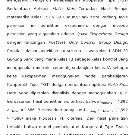
mengetahui Pengaruh Pembelajaran Kooperatif Tipe (
TGT
)
Berbantuan Aplikasi
Math Kids
Terhadap Hasil Belajar
Matematika Kelas I SDN 29 Gunung Sarik Kota Padang. Jenis
penelitian ini penelitian eksperimen, dengan metode
penelitian yang digunakan adalah
Quasi Eksperimen Design
dengan rancangan
Posttest Only Control Group Design.
Populasi dalam penelitian ini seluruh siswa kelas I SDN 29
Gunung Sarik yang mana kelas IB sebagai kelas kontrol yang
menggunakan metode ceramah, sedangkan kelas IA sebagai
kelas keksperimen menggunakan model pembelajaran
Kooperatif Tipe (TGT) dengan berbantuan aplikasi
Math Kids.
Data yang diperoleh dianalisis dengan menggunakan uji t.
Berdasarkan hasil penelitian ini, terlihat bahwa t
= 1,892
hitung
> t
= 1,686. Berdasarkan pengujian t
> t
( 1,892
tabel
hitung
tabel
=
> 1,686) maka hipotesis H
diterima. Dari hasil penelitian
1
terbukti bahwa model pembelajaran Kooperatif Tipe Teams